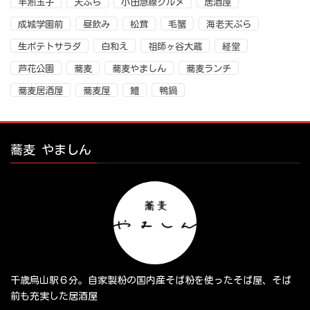
半熟玉子
天ぷら
小田急線グルメ
居酒屋
成城学園前
昼飲み
松茸
毛蟹
海老天ぷら
生ポテトサラダ
白和え
祖師ヶ谷大蔵
経堂
芦花公園
蕎麦
蕎麦やましん
蕎麦ランチ
蕎麦居酒屋
蕎麦屋
鱧
鴨鍋
蕎麦 やましん
千歳烏山駅６分。自家製粉の国内産そば粉を使ったそば屋、そば
前も充実した居酒屋