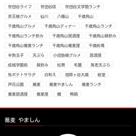
世田谷ライフ
世田谷区
世田谷文学館ランチ
京王線グルメ
仙川
八幡山
千歳烏山
千歳烏山グルメ
千歳烏山ディナー
千歳烏山ランチ
千歳烏山ランチ飲み
千歳烏山居酒屋
千歳烏山昼飲み
千歳烏山蕎麦ランチ
千歳烏山蕎麦屋
千歳船橋
半熟玉子
天ぷら
小田急線グルメ
居酒屋
成城学園前
昼飲み
松茸
毛蟹
海老天ぷら
生ポテトサラダ
白和え
祖師ヶ谷大蔵
経堂
芦花公園
蕎麦
蕎麦やましん
蕎麦ランチ
蕎麦居酒屋
蕎麦屋
鱧
鴨鍋
蕎麦 やましん