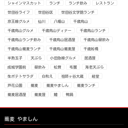
シャインマスカット
ランチ
ランチ飲み
レストラン
世田谷ライフ
世田谷区
世田谷文学館ランチ
京王線グルメ
仙川
八幡山
千歳烏山
千歳烏山グルメ
千歳烏山ディナー
千歳烏山ランチ
千歳烏山ランチ飲み
千歳烏山居酒屋
千歳烏山昼飲み
千歳烏山蕎麦ランチ
千歳烏山蕎麦屋
千歳船橋
半熟玉子
天ぷら
小田急線グルメ
居酒屋
成城学園前
昼飲み
松茸
毛蟹
海老天ぷら
生ポテトサラダ
白和え
祖師ヶ谷大蔵
経堂
芦花公園
蕎麦
蕎麦やましん
蕎麦ランチ
蕎麦居酒屋
蕎麦屋
鱧
鴨鍋
蕎麦 やましん