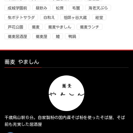
成城学園前
昼飲み
松茸
毛蟹
海老天ぷら
生ポテトサラダ
白和え
祖師ヶ谷大蔵
経堂
芦花公園
蕎麦
蕎麦やましん
蕎麦ランチ
蕎麦居酒屋
蕎麦屋
鱧
鴨鍋
蕎麦 やましん
千歳烏山駅６分。自家製粉の国内産そば粉を使ったそば屋、そば
前も充実した居酒屋