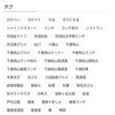
タグ
せたぺい
せたペイ
そば
ぞうにそば
シャインマスカット
ランチ
ランチ飲み
レストラン
世田谷ライフ
世田谷区
世田谷文学館ランチ
京王線グルメ
仙川
八幡山
千歳烏山
千歳烏山グルメ
千歳烏山ディナー
千歳烏山ランチ
千歳烏山ランチ飲み
千歳烏山居酒屋
千歳烏山昼飲み
千歳烏山蕎麦ランチ
千歳烏山蕎麦屋
千歳船橋
半熟玉子
天ぷら
小田急線グルメ
居酒屋
成城学園前
昼飲み
松茸
毛蟹
海老天ぷら
生ポテトサラダ
白和え
祖師ヶ谷大蔵
経堂
芦花公園
蕎麦
蕎麦やましん
蕎麦ランチ
蕎麦居酒屋
蕎麦屋
鱧
鴨鍋