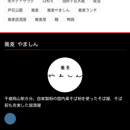
生ポテトサラダ
白和え
祖師ヶ谷大蔵
経堂
芦花公園
蕎麦
蕎麦やましん
蕎麦ランチ
蕎麦居酒屋
蕎麦屋
鱧
鴨鍋
蕎麦 やましん
千歳烏山駅６分。自家製粉の国内産そば粉を使ったそば屋、そば
前も充実した居酒屋