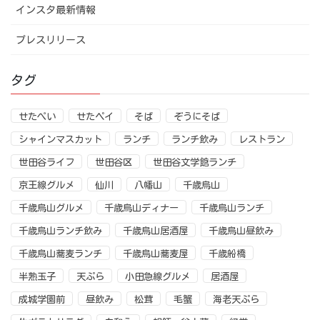
インスタ最新情報
プレスリリース
タグ
せたぺい
せたペイ
そば
ぞうにそば
シャインマスカット
ランチ
ランチ飲み
レストラン
世田谷ライフ
世田谷区
世田谷文学館ランチ
京王線グルメ
仙川
八幡山
千歳烏山
千歳烏山グルメ
千歳烏山ディナー
千歳烏山ランチ
千歳烏山ランチ飲み
千歳烏山居酒屋
千歳烏山昼飲み
千歳烏山蕎麦ランチ
千歳烏山蕎麦屋
千歳船橋
半熟玉子
天ぷら
小田急線グルメ
居酒屋
成城学園前
昼飲み
松茸
毛蟹
海老天ぷら