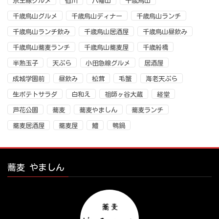
京王線グルメ
仙川
八幡山
千歳烏山
千歳烏山グルメ
千歳烏山ディナー
千歳烏山ランチ
千歳烏山ランチ飲み
千歳烏山居酒屋
千歳烏山昼飲み
千歳烏山蕎麦ランチ
千歳烏山蕎麦屋
千歳船橋
半熟玉子
天ぷら
小田急線グルメ
居酒屋
成城学園前
昼飲み
松茸
毛蟹
海老天ぷら
生ポテトサラダ
白和え
祖師ヶ谷大蔵
経堂
芦花公園
蕎麦
蕎麦やましん
蕎麦ランチ
蕎麦居酒屋
蕎麦屋
鱧
鴨鍋
蕎麦 やましん