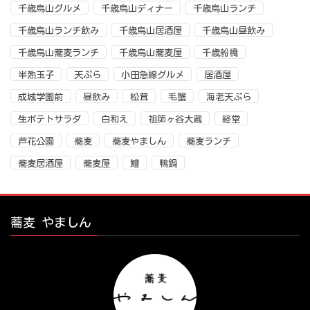
千歳烏山グルメ
千歳烏山ディナー
千歳烏山ランチ
千歳烏山ランチ飲み
千歳烏山居酒屋
千歳烏山昼飲み
千歳烏山蕎麦ランチ
千歳烏山蕎麦屋
千歳船橋
半熟玉子
天ぷら
小田急線グルメ
居酒屋
成城学園前
昼飲み
松茸
毛蟹
海老天ぷら
生ポテトサラダ
白和え
祖師ヶ谷大蔵
経堂
芦花公園
蕎麦
蕎麦やましん
蕎麦ランチ
蕎麦居酒屋
蕎麦屋
鱧
鴨鍋
蕎麦 やましん