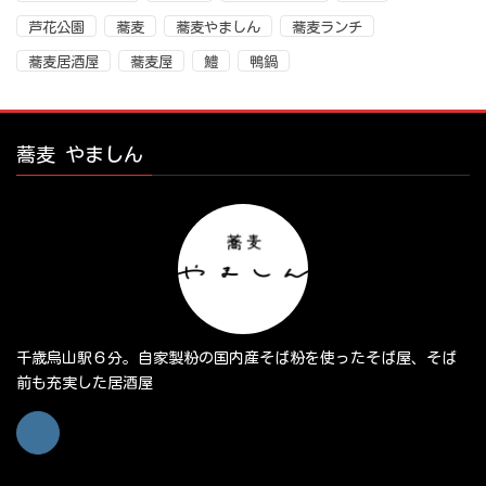
芦花公園
蕎麦
蕎麦やましん
蕎麦ランチ
蕎麦居酒屋
蕎麦屋
鱧
鴨鍋
蕎麦 やましん
千歳烏山駅６分。自家製粉の国内産そば粉を使ったそば屋、そば
前も充実した居酒屋