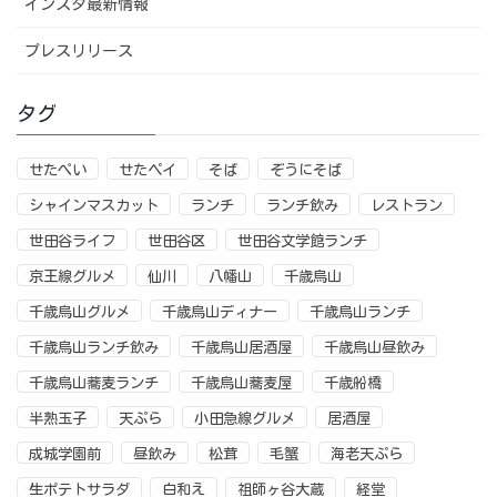
インスタ最新情報
プレスリリース
タグ
せたぺい
せたペイ
そば
ぞうにそば
シャインマスカット
ランチ
ランチ飲み
レストラン
世田谷ライフ
世田谷区
世田谷文学館ランチ
京王線グルメ
仙川
八幡山
千歳烏山
千歳烏山グルメ
千歳烏山ディナー
千歳烏山ランチ
千歳烏山ランチ飲み
千歳烏山居酒屋
千歳烏山昼飲み
千歳烏山蕎麦ランチ
千歳烏山蕎麦屋
千歳船橋
半熟玉子
天ぷら
小田急線グルメ
居酒屋
成城学園前
昼飲み
松茸
毛蟹
海老天ぷら
生ポテトサラダ
白和え
祖師ヶ谷大蔵
経堂