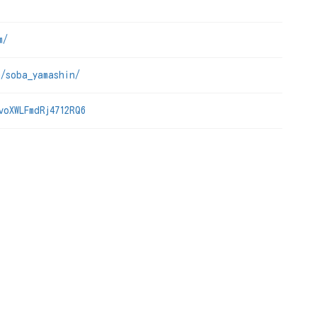
m/
m/soba_yamashin/
voXWLFmdRj4712RQ6