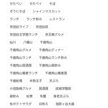
せたぺい
せたペイ
そば
ぞうにそば
シャインマスカット
ランチ
ランチ飲み
レストラン
世田谷ライフ
世田谷区
世田谷文学館ランチ
京王線グルメ
仙川
八幡山
千歳烏山
千歳烏山グルメ
千歳烏山ディナー
千歳烏山ランチ
千歳烏山ランチ飲み
千歳烏山居酒屋
千歳烏山昼飲み
千歳烏山蕎麦ランチ
千歳烏山蕎麦屋
千歳船橋
半熟玉子
天ぷら
小田急線グルメ
居酒屋
成城学園前
昼飲み
松茸
毛蟹
海老天ぷら
生ポテトサラダ
白和え
祖師ヶ谷大蔵