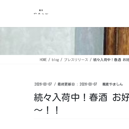
コ
ナ
ン
ビ
テ
ゲ
ン
ー
ツ
シ
に
ョ
移
ン
動
に
移
HOME
blog
プレスリリース
続々入荷中！春酒 お
動
2026-03-07
/ 最終更新日 :
2026-03-07
蕎麦やましん
続々入荷中！春酒 お
～！！