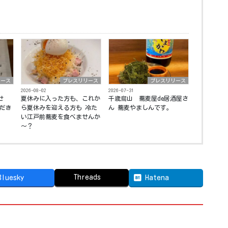
リース
プレスリリース
プレスリリース
2026-08-02
2026-07-31
せ
夏休みに入った方も、これか
千歳烏山 蕎麦屋de居酒屋さ
ただき
ら夏休みを迎える方も 冷た
ん 蕎麦やましんです。
。
い江戸前蕎麦を食べませんか
～？
Threads
Bluesky
Hatena