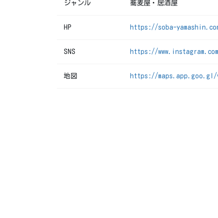
ジャンル
蕎麦屋・居酒屋
HP
https://soba-yamashin.co
SNS
https://www.instagram.co
地図
https://maps.app.goo.gl/