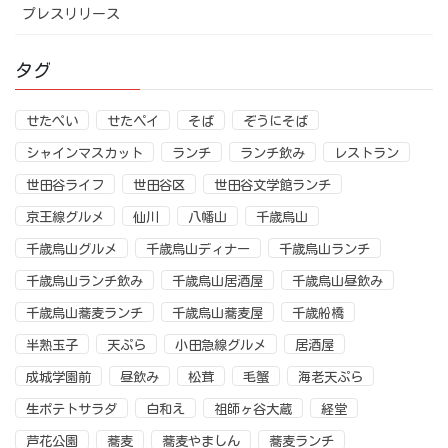
プレスリリース
タグ
せたぺい
せたペイ
そば
ぞうにそば
シャインマスカット
ランチ
ランチ飲み
レストラン
世田谷ライフ
世田谷区
世田谷文学館ランチ
京王線グルメ
仙川
八幡山
千歳烏山
千歳烏山グルメ
千歳烏山ディナー
千歳烏山ランチ
千歳烏山ランチ飲み
千歳烏山居酒屋
千歳烏山昼飲み
千歳烏山蕎麦ランチ
千歳烏山蕎麦屋
千歳船橋
半熟玉子
天ぷら
小田急線グルメ
居酒屋
成城学園前
昼飲み
松茸
毛蟹
海老天ぷら
生ポテトサラダ
白和え
祖師ヶ谷大蔵
経堂
芦花公園
蕎麦
蕎麦やましん
蕎麦ランチ