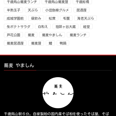
千歳烏山蕎麦ランチ
千歳烏山蕎麦屋
千歳船橋
半熟玉子
天ぷら
小田急線グルメ
居酒屋
成城学園前
昼飲み
松茸
毛蟹
海老天ぷら
生ポテトサラダ
白和え
祖師ヶ谷大蔵
経堂
芦花公園
蕎麦
蕎麦やましん
蕎麦ランチ
蕎麦居酒屋
蕎麦屋
鱧
鴨鍋
蕎麦 やましん
千歳烏山駅６分。自家製粉の国内産そば粉を使ったそば屋、そば