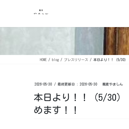
コ
ナ
ン
ビ
テ
ゲ
ン
ー
ツ
シ
に
ョ
移
ン
動
に
移
HOME
blog
プレスリリース
本日より！！（5/30
動
2026-05-30
/ 最終更新日 :
2026-05-30
蕎麦やましん
本日より！！（5/30
めます！！