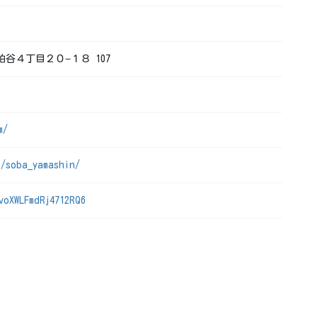
区粕谷４丁目２０−１８ 107
m/
m/soba_yamashin/
voXWLFmdRj4712RQ6