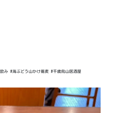
昼飲み #海ぶどう山かけ蕎麦 #千歳烏山居酒屋