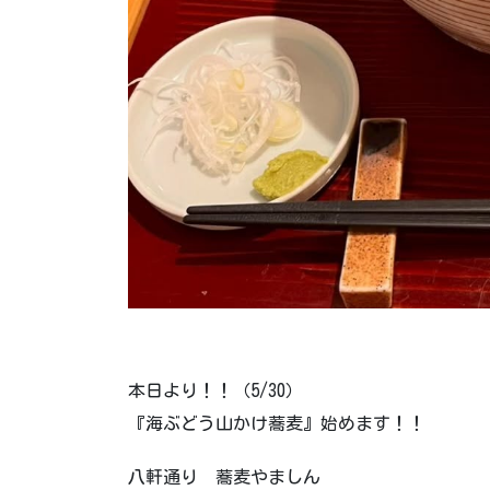
本日より！！（5/30）
『海ぶどう山かけ蕎麦』始めます！！
八軒通り 蕎麦やましん