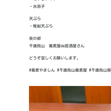
・水茄子
天ぷら
・稚鮎天ぷら
夜の部
千歳烏山 蕎麦屋de居酒屋さん
どうぞ宜しくお願いします。
#蕎麦やましん #千歳烏山蕎麦屋 #千歳烏山