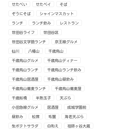
せたぺい
せたペイ
そば
ぞうにそば
シャインマスカット
ランチ
ランチ飲み
レストラン
世田谷ライフ
世田谷区
世田谷文学館ランチ
京王線グルメ
仙川
八幡山
千歳烏山
千歳烏山グルメ
千歳烏山ディナー
千歳烏山ランチ
千歳烏山ランチ飲み
千歳烏山居酒屋
千歳烏山昼飲み
千歳烏山蕎麦ランチ
千歳烏山蕎麦屋
千歳船橋
半熟玉子
天ぷら
小田急線グルメ
居酒屋
成城学園前
昼飲み
松茸
毛蟹
海老天ぷら
生ポテトサラダ
白和え
祖師ヶ谷大蔵