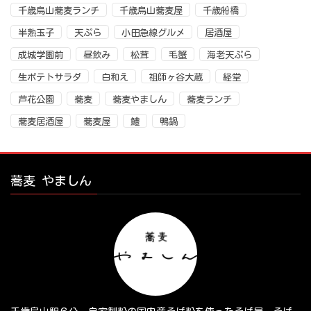
千歳烏山蕎麦ランチ
千歳烏山蕎麦屋
千歳船橋
半熟玉子
天ぷら
小田急線グルメ
居酒屋
成城学園前
昼飲み
松茸
毛蟹
海老天ぷら
生ポテトサラダ
白和え
祖師ヶ谷大蔵
経堂
芦花公園
蕎麦
蕎麦やましん
蕎麦ランチ
蕎麦居酒屋
蕎麦屋
鱧
鴨鍋
蕎麦 やましん