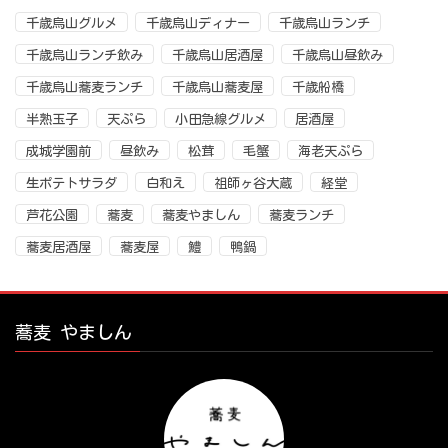
千歳烏山グルメ
千歳烏山ディナー
千歳烏山ランチ
千歳烏山ランチ飲み
千歳烏山居酒屋
千歳烏山昼飲み
千歳烏山蕎麦ランチ
千歳烏山蕎麦屋
千歳船橋
半熟玉子
天ぷら
小田急線グルメ
居酒屋
成城学園前
昼飲み
松茸
毛蟹
海老天ぷら
生ポテトサラダ
白和え
祖師ヶ谷大蔵
経堂
芦花公園
蕎麦
蕎麦やましん
蕎麦ランチ
蕎麦居酒屋
蕎麦屋
鱧
鴨鍋
蕎麦 やましん