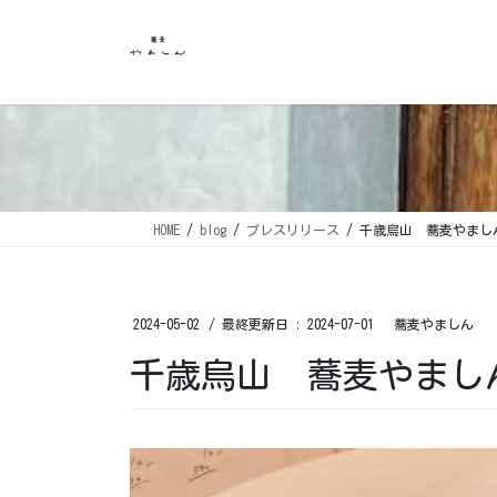
コ
ナ
ン
ビ
テ
ゲ
ン
ー
ツ
シ
に
ョ
移
ン
動
に
移
HOME
blog
プレスリリース
千歳烏山 蕎麦やましん
動
2024-05-02
/ 最終更新日 :
2024-07-01
蕎麦やましん
千歳烏山 蕎麦やましん