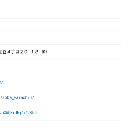
区粕谷４丁目２０−１８ 107
m/
m/soba_yamashin/
voXWLFmdRj4712RQ6