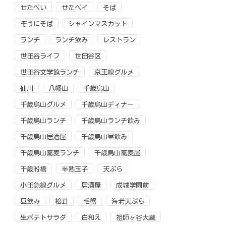
せたぺい
せたペイ
そば
ぞうにそば
シャインマスカット
ランチ
ランチ飲み
レストラン
世田谷ライフ
世田谷区
世田谷文学館ランチ
京王線グルメ
仙川
八幡山
千歳烏山
千歳烏山グルメ
千歳烏山ディナー
千歳烏山ランチ
千歳烏山ランチ飲み
千歳烏山居酒屋
千歳烏山昼飲み
千歳烏山蕎麦ランチ
千歳烏山蕎麦屋
千歳船橋
半熟玉子
天ぷら
小田急線グルメ
居酒屋
成城学園前
昼飲み
松茸
毛蟹
海老天ぷら
生ポテトサラダ
白和え
祖師ヶ谷大蔵