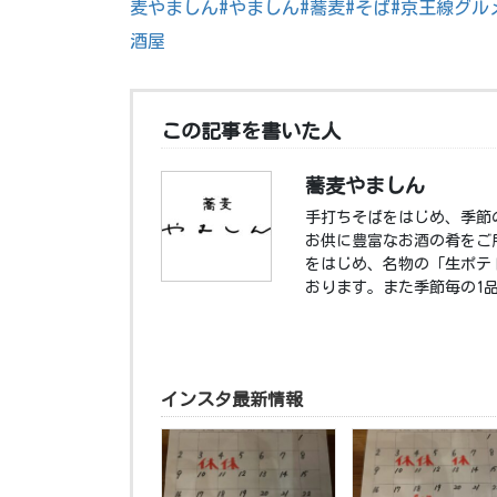
麦やましん
#やましん
#蕎麦
#そば
#京王線グル
酒屋
この記事を書いた人
蕎麦やましん
手打ちそばをはじめ、季節
お供に豊富なお酒の肴をご
をはじめ、名物の「生ポテ
おります。また季節毎の1
インスタ最新情報