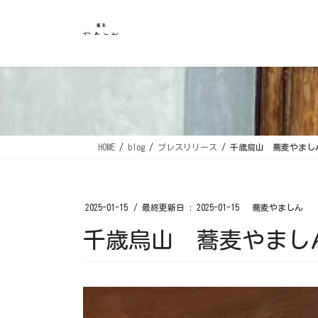
コ
ナ
ン
ビ
テ
ゲ
ン
ー
ツ
シ
に
ョ
移
ン
動
に
移
HOME
blog
プレスリリース
千歳烏山 蕎麦やまし
動
2025-01-15
/ 最終更新日 :
2025-01-15
蕎麦やましん
千歳烏山 蕎麦やまし