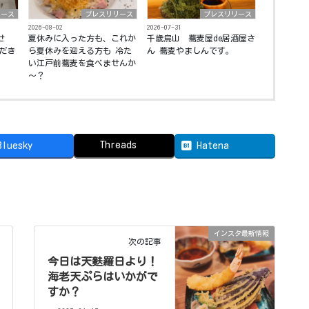
リース
プレスリリース
プレスリリース
2026-08-02
2026-07-31
せ
夏休みに入った方も、これか
千歳烏山 蕎麦屋de居酒屋さ
ただき
ら夏休みを迎える方も 冷た
ん 蕎麦やましんです。
。
い江戸前蕎麦を食べませんか
～？
Threads
Bluesky
Hatena
インスタ最新情報
次の記事
今日は天麩羅日より！
海老天ぷらはいかがで
すか？