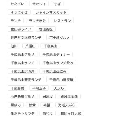
せたぺい
せたペイ
そば
ぞうにそば
シャインマスカット
ランチ
ランチ飲み
レストラン
世田谷ライフ
世田谷区
世田谷文学館ランチ
京王線グルメ
仙川
八幡山
千歳烏山
千歳烏山グルメ
千歳烏山ディナー
千歳烏山ランチ
千歳烏山ランチ飲み
千歳烏山居酒屋
千歳烏山昼飲み
千歳烏山蕎麦ランチ
千歳烏山蕎麦屋
千歳船橋
半熟玉子
天ぷら
小田急線グルメ
居酒屋
成城学園前
昼飲み
松茸
毛蟹
海老天ぷら
生ポテトサラダ
白和え
祖師ヶ谷大蔵