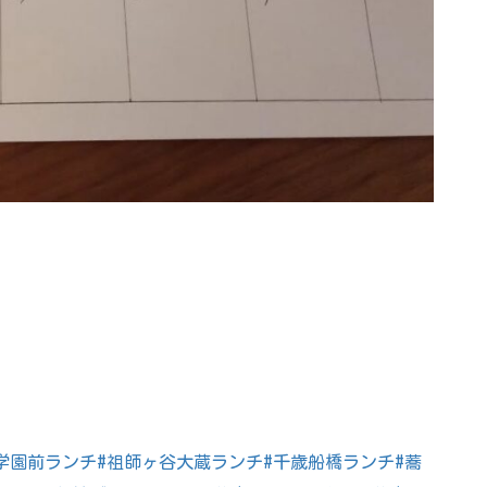
学園前ランチ
#祖師ヶ谷大蔵ランチ
#千歳船橋ランチ
#蕎