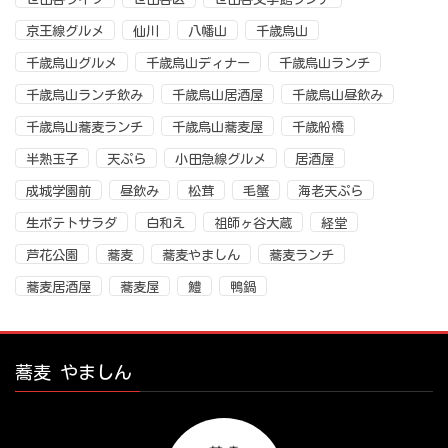
京王線グルメ
仙川
八幡山
千歳烏山
千歳烏山グルメ
千歳烏山ディナー
千歳烏山ランチ
千歳烏山ランチ飲み
千歳烏山居酒屋
千歳烏山昼飲み
千歳烏山蕎麦ランチ
千歳烏山蕎麦屋
千歳船橋
半熟玉子
天ぷら
小田急線グルメ
居酒屋
成城学園前
昼飲み
松茸
毛蟹
海老天ぷら
生ポテトサラダ
白和え
祖師ヶ谷大蔵
経堂
芦花公園
蕎麦
蕎麦やましん
蕎麦ランチ
蕎麦居酒屋
蕎麦屋
鱧
鴨鍋
蕎麦 やましん