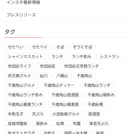
インスタ最新情報
プレスリリース
タグ
せたぺい
せたペイ
そば
ぞうにそば
シャインマスカット
ランチ
ランチ飲み
レストラン
世田谷ライフ
世田谷区
世田谷文学館ランチ
京王線グルメ
仙川
八幡山
千歳烏山
千歳烏山グルメ
千歳烏山ディナー
千歳烏山ランチ
千歳烏山ランチ飲み
千歳烏山居酒屋
千歳烏山昼飲み
千歳烏山蕎麦ランチ
千歳烏山蕎麦屋
千歳船橋
半熟玉子
天ぷら
小田急線グルメ
居酒屋
成城学園前
昼飲み
松茸
毛蟹
海老天ぷら
生ポテトサラダ
白和え
祖師ヶ谷大蔵
経堂