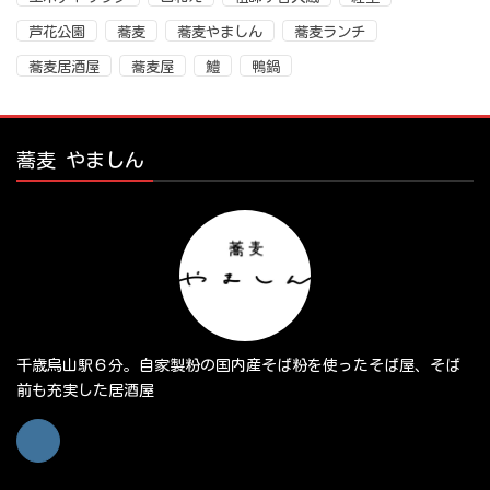
芦花公園
蕎麦
蕎麦やましん
蕎麦ランチ
蕎麦居酒屋
蕎麦屋
鱧
鴨鍋
蕎麦 やましん
千歳烏山駅６分。自家製粉の国内産そば粉を使ったそば屋、そば
前も充実した居酒屋