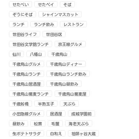
せたぺい
せたペイ
そば
ぞうにそば
シャインマスカット
ランチ
ランチ飲み
レストラン
世田谷ライフ
世田谷区
世田谷文学館ランチ
京王線グルメ
仙川
八幡山
千歳烏山
千歳烏山グルメ
千歳烏山ディナー
千歳烏山ランチ
千歳烏山ランチ飲み
千歳烏山居酒屋
千歳烏山昼飲み
千歳烏山蕎麦ランチ
千歳烏山蕎麦屋
千歳船橋
半熟玉子
天ぷら
小田急線グルメ
居酒屋
成城学園前
昼飲み
松茸
毛蟹
海老天ぷら
生ポテトサラダ
白和え
祖師ヶ谷大蔵