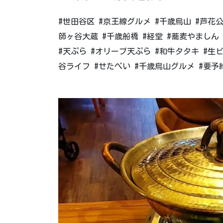
#世田谷区 #京王線グルメ #千歳烏山 #芦花公
師ヶ谷大蔵 #千歳船橋 #経堂 #蕎麦やましん 
#天ぷら #オリーブ天ぷら #和牛タタキ #生
谷ライフ #せたぺい #千歳烏山グルメ #要予