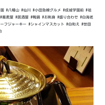
園 #八幡山 #仙川 #小田急線グルメ #成城学園前 #祖
#蕎麦屋 #居酒屋 #鴨鍋 #お刺身 #盛り合わせ #白海老
ビーフジャーキー #シャインマスカット #白和え #世田
約