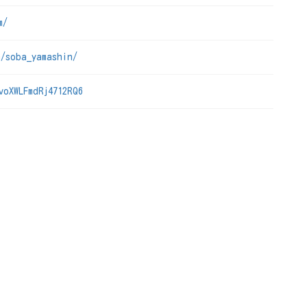
m/
m/soba_yamashin/
voXWLFmdRj4712RQ6