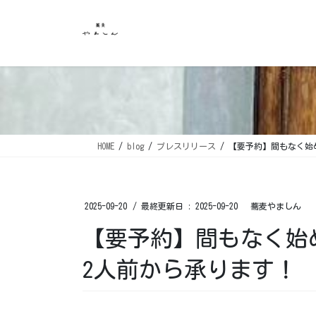
コ
ナ
ン
ビ
テ
ゲ
ン
ー
ツ
シ
に
ョ
移
ン
動
に
移
HOME
blog
プレスリリース
【要予約】間もなく始
動
2025-09-20
/ 最終更新日 :
2025-09-20
蕎麦やましん
【要予約】間もなく始
2人前から承ります！