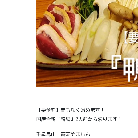
【要予約】間もなく始めます！
国産合鴨『鴨鍋』2人前から承ります！
千歳烏山 蕎麦やましん