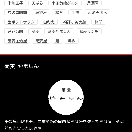
半熟玉子
天ぷら
小田急線グルメ
居酒屋
成城学園前
昼飲み
松茸
毛蟹
海老天ぷら
生ポテトサラダ
白和え
祖師ヶ谷大蔵
経堂
芦花公園
蕎麦
蕎麦やましん
蕎麦ランチ
蕎麦居酒屋
蕎麦屋
鱧
鴨鍋
蕎麦 やましん
千歳烏山駅６分。自家製粉の国内産そば粉を使ったそば屋、そば
前も充実した居酒屋