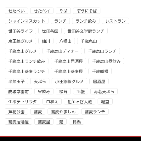
せたぺい
せたペイ
そば
ぞうにそば
シャインマスカット
ランチ
ランチ飲み
レストラン
世田谷ライフ
世田谷区
世田谷文学館ランチ
京王線グルメ
仙川
八幡山
千歳烏山
千歳烏山グルメ
千歳烏山ディナー
千歳烏山ランチ
千歳烏山ランチ飲み
千歳烏山居酒屋
千歳烏山昼飲み
千歳烏山蕎麦ランチ
千歳烏山蕎麦屋
千歳船橋
半熟玉子
天ぷら
小田急線グルメ
居酒屋
成城学園前
昼飲み
松茸
毛蟹
海老天ぷら
生ポテトサラダ
白和え
祖師ヶ谷大蔵
経堂
芦花公園
蕎麦
蕎麦やましん
蕎麦ランチ
蕎麦居酒屋
蕎麦屋
鱧
鴨鍋