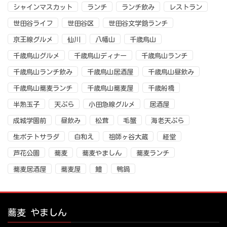
シャインマスカット
ランチ
ランチ飲み
レストラン
世田谷ライフ
世田谷区
世田谷文学館ランチ
京王線グルメ
仙川
八幡山
千歳烏山
千歳烏山グルメ
千歳烏山ディナー
千歳烏山ランチ
千歳烏山ランチ飲み
千歳烏山居酒屋
千歳烏山昼飲み
千歳烏山蕎麦ランチ
千歳烏山蕎麦屋
千歳船橋
半熟玉子
天ぷら
小田急線グルメ
居酒屋
成城学園前
昼飲み
松茸
毛蟹
海老天ぷら
生ポテトサラダ
白和え
祖師ヶ谷大蔵
経堂
芦花公園
蕎麦
蕎麦やましん
蕎麦ランチ
蕎麦居酒屋
蕎麦屋
鱧
鴨鍋
蕎麦 やましん