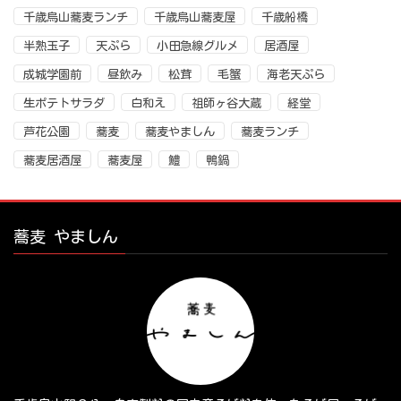
千歳烏山蕎麦ランチ
千歳烏山蕎麦屋
千歳船橋
半熟玉子
天ぷら
小田急線グルメ
居酒屋
成城学園前
昼飲み
松茸
毛蟹
海老天ぷら
生ポテトサラダ
白和え
祖師ヶ谷大蔵
経堂
芦花公園
蕎麦
蕎麦やましん
蕎麦ランチ
蕎麦居酒屋
蕎麦屋
鱧
鴨鍋
蕎麦 やましん